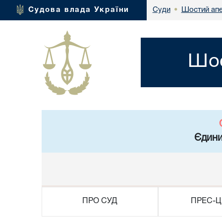
Шостий апе
Судова влада України
Суди
•
Шос
Єдини
ПРО СУД
ПРЕС-Ц