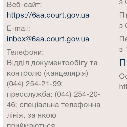
з 
Веб-сайт:
https://6aa.court.gov.ua
П
з 
E-mail:
inbox@6aa.court.gov.ua
П
з 
Телефони:
П
Відділ документообігу та
контролю (канцелярія)
Оф
(044) 254-21-99;
ht
пресслужба: (044) 254-20-
46; спеціальна телефонна
лінія, за якою
приймаються