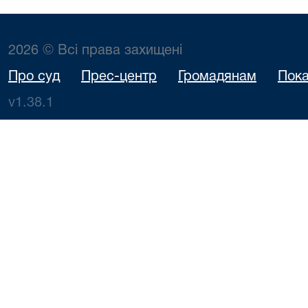
2026 © Всі права захищені
Про суд
Прес-центр
Громадянам
Пока
v1.38.1
Осіпова Олена
Олександрівна,Воловик
10.08.2026
Сергій
580/13931/
Володимирович,Златін
Станіслав Вікторович