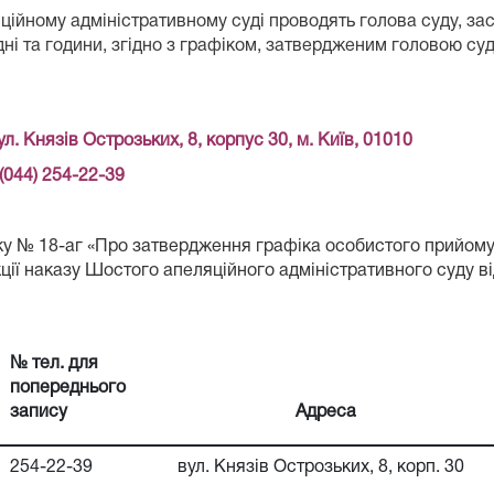
йному адміністративному суді проводять голова суду, заст
і та години, згідно з графіком, затвердженим головою суд
ул. Князів Острозьких, 8, корпус 30, м. Київ, 01010
(044) 254-22-39
оку № 18-аг «Про затвердження графіка особистого прийо
ції наказу Шостого апеляційного адміністративного суду ві
№ тел. для
попереднього
запису
Адреса
254-22-39
вул. Князів Острозьких, 8, корп. 30