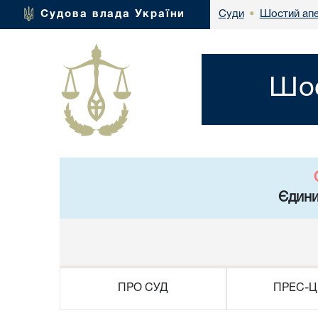
Шостий апе
Судова влада України
Суди
•
Шос
Єдини
ПРО СУД
ПРЕС-Ц