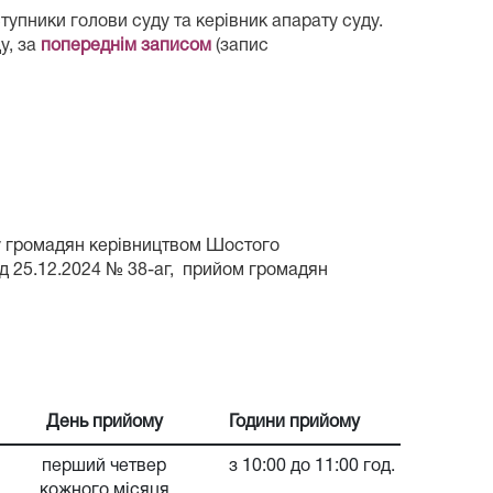
упники голови суду та керівник апарату суду.
у, за
попереднім записом
(запис
му громадян керівництвом Шостого
д 25.12.2024 № 38-аг, пр
ийом громадян
День прийому
Години прийому
перший четвер
з 10:00 до 11:00 год.
кожного місяця