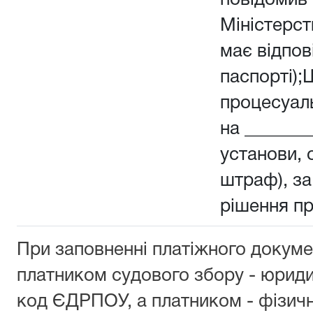
повідомив 
Міністерств
має відпов
паспорті);
процесуал
на _______
установи, о
штраф), з
рішення п
При заповненні платіжного докуме
платником судового збору - юрид
код ЄДРПОУ, а платником - фізич