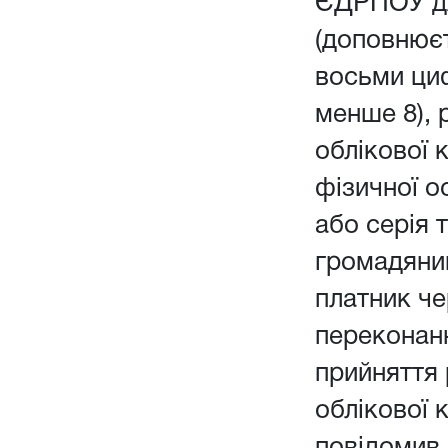
ЄДРПОУ дл
(доповнюєт
восьми ци
менше 8), 
облікової 
фізичної о
або серія 
громадянин
платник чер
переконанн
прийняття
облікової 