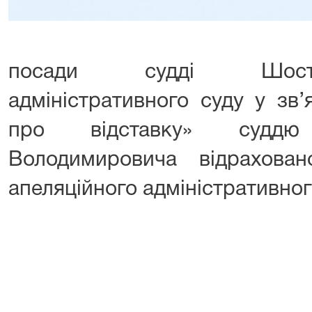
посади судді Шосто
адміністративного суду у зв
про відставку» судд
Володимировича відрахова
апеляційного адміністративног