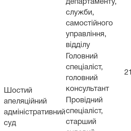
департаменту,
служби,
самостійного
управління,
відділу
Головний
спеціаліст,
2
головний
консультант
Шостий
Провідний
апеляційний
спеціаліст,
адміністративний
старший
суд