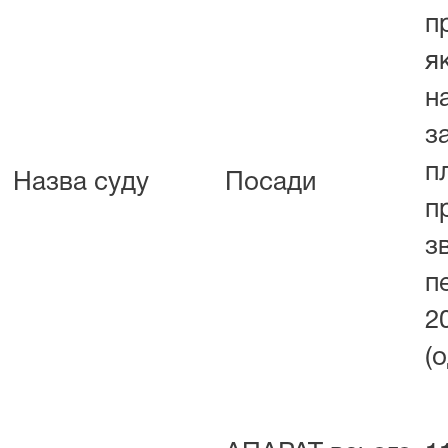
п
я
н
з
п
Назва суду
Посади
п
з
п
2
(