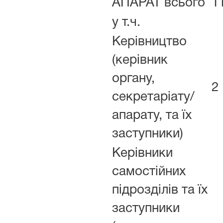
АПАРАТ всього
1
у т.ч.
Керівництво
(керівник
органу,
2
секретаріату/
апарату, та їх
заступники)
Керівники
самостійних
підрозділів та їх
заступники