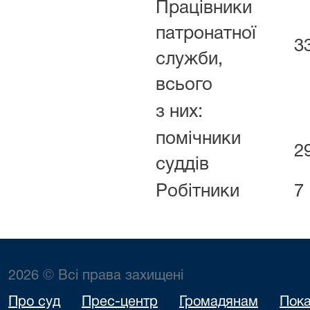
Працівники
патронатної
3
служби,
всього
з них:
помічники
2
суддів
Робітники
7
2026 © Всі права захищені
Про суд
Прес-центр
Громадянам
Пока