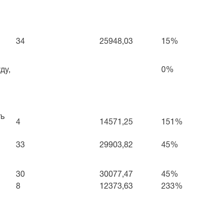
34
25948,03
15%
ду,
0%
ть
4
14571,25
151%
33
29903,82
45%
30
30077,47
45%
8
12373,63
233%