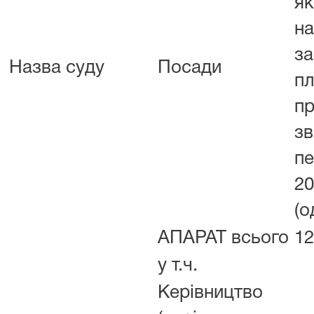
я
н
за
Назва суду
Посади
пл
п
зв
пе
20
(о
АПАРАТ всього
12
у т.ч.
Керівництво