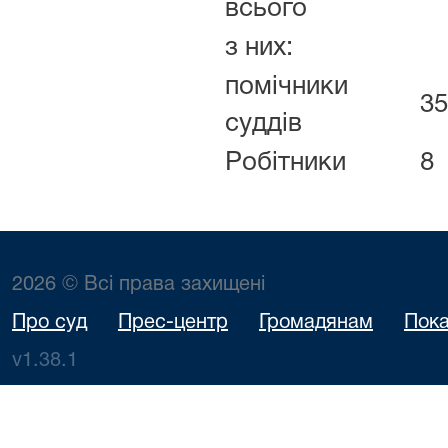
всього
з них:
помічники
35
суддів
Робітники
8
2026 © Всі права захищені
Про суд
Прес-центр
Громадянам
Пока
v1.38.1