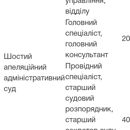
управління,
відділу
Головний
спеціаліст,
20
головний
консультант
Шостий
Провідний
апеляційний
спеціаліст,
адміністративний
старший
суд
судовий
розпорядник,
старший
40