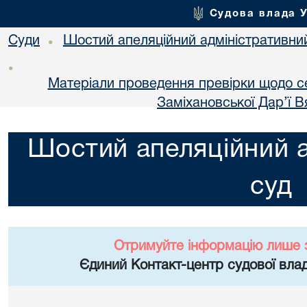
Судова влада 
Суди
Шостий апеляційний адміністративни
•
•
Матеріали проведення превірки щодо с
Заміхановської Дар’ї 
Шостий апеляційний а
суд
Отримуйте інформацію лише 
Єдиний Контакт-центр судової влад